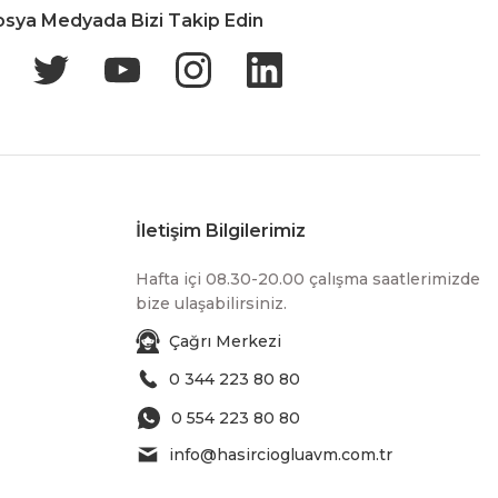
osya Medyada Bizi Takip Edin
İletişim Bilgilerimiz
Hafta içi 08.30-20.00 çalışma saatlerimizde
bize ulaşabilirsiniz.
Çağrı Merkezi
0 344 223 80 80
0 554 223 80 80
info@hasirciogluavm.com.tr