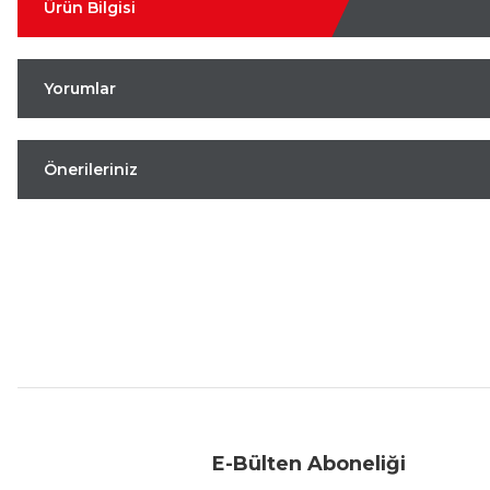
Ürün Bilgisi
Yorumlar
Önerileriniz
Aynı Gün Kargo
Kolay İade & Değişim
Güvenli Alışveriş
E-Bülten Aboneliği