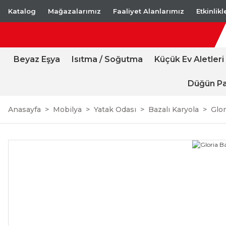
Katalog
Mağazalarımız
Faaliyet Alanlarımız
Etkinlik
Beyaz Eşya
Isıtma / Soğutma
Küçük Ev Aletleri
Düğün Pa
Anasayfa
Mobilya
Yatak Odası
Bazalı Karyola
Glor