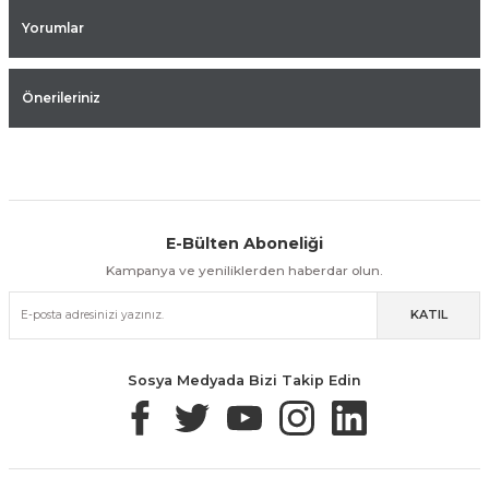
Yorumlar
Önerileriniz
E-Bülten Aboneliği
Aynı Gün Kargo
Kolay İade & Değişim
Güvenli Alışveriş
Kampanya ve yeniliklerden haberdar olun.
KATIL
Güvenli Paketleme
Taksit / Havale İle Alışveriş
Kolay İade & Değişim
Sosya Medyada Bizi Takip Edin