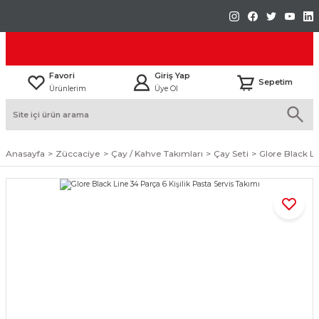
Favori
Giriş Yap
Sepetim
Ürünlerim
Üye Ol
Anasayfa
Züccaciye
Çay / Kahve Takımları
Çay Seti
Glore Black Li