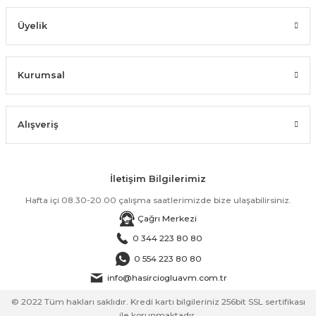
Üyelik
Kurumsal
Alışveriş
İletişim Bilgilerimiz
Hafta içi 08.30-20.00 çalışma saatlerimizde bize ulaşabilirsiniz.
Çağrı Merkezi
0 344 223 80 80
0 554 223 80 80
info@hasirciogluavm.com.tr
© 2022 Tüm hakları saklıdır. Kredi kartı bilgileriniz 256bit SSL sertifikası
ile korunmaktadır.