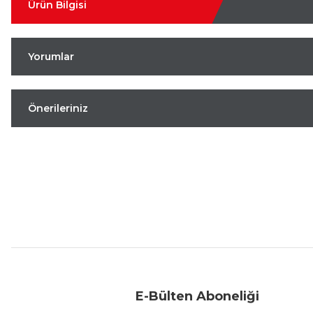
Ürün Bilgisi
Yorumlar
Önerileriniz
Aynı Gün Kargo
Kolay İade & Değişim
Güvenli Alışveriş
E-Bülten Aboneliği