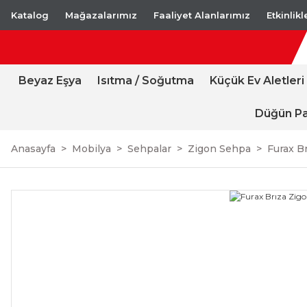
Katalog
Mağazalarımız
Faaliyet Alanlarımız
Etkinlik
Beyaz Eşya
Isıtma / Soğutma
Küçük Ev Aletleri
Düğün Pa
Anasayfa
Mobilya
Sehpalar
Zigon Sehpa
Furax B