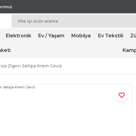
lerimiz
Elektronik
Ev / Yaşam
Mobilya
Ev Tekstili
Zü
keti
Kamp
rıza Zigon Sehpa Krem Ceviz