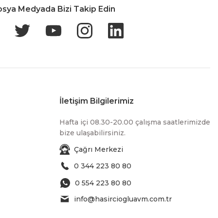
osya Medyada Bizi Takip Edin
İletişim Bilgilerimiz
Hafta içi 08.30-20.00 çalışma saatlerimizde
bize ulaşabilirsiniz.
Çağrı Merkezi
0 344 223 80 80
0 554 223 80 80
info@hasirciogluavm.com.tr