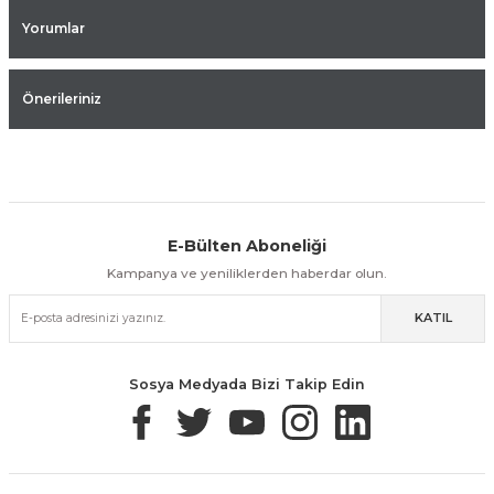
Yorumlar
Önerileriniz
E-Bülten Aboneliği
Aynı Gün Kargo
Kolay İade & Değişim
Güvenli Alışveriş
Kampanya ve yeniliklerden haberdar olun.
KATIL
Güvenli Paketleme
Taksit / Havale İle Alışveriş
Kolay İade & Değişim
Sosya Medyada Bizi Takip Edin