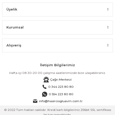
Üyelik
Kurumsal
Alışveriş
İletişim Bilgilerimiz
Hafta içi 08.30-20.00 çalışma saatlerimizde bize ulaşabilirsiniz.
Çağrı Merkezi
0 344 223 80 80
0 554 223 80 80
info@hasirciogluavm.com.tr
© 2022 Tüm hakları saklıdır. Kredi kartı bilgileriniz 256bit SSL sertifikası
ile korunmaktadır.