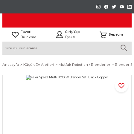
Favori
Giriş Yap
Sepetim
Ürünlerim
Üye Ol
Anasayfa
Küçük Ev Aletleri
Mutfak Robotları / Blenderler
Blender Se