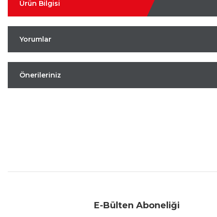
Ürün Bilgisi
Yorumlar
Önerileriniz
Aynı Gün Kargo
Kolay İade & Değişim
Güvenli Alışveriş
E-Bülten Aboneliği