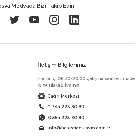
osya Medyada Bizi Takip Edin
İletişim Bilgilerimiz
Hafta içi 08.30-20.00 çalışma saatlerimizde
bize ulaşabilirsiniz.
Çağrı Merkezi
0 344 223 80 80
0 554 223 80 80
info@hasirciogluavm.com.tr