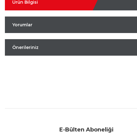
Ürün Bilgisi
Yorumlar
Önerileriniz
Aynı Gün Kargo
Kolay İade & Değişim
Güvenli Alışveriş
E-Bülten Aboneliği