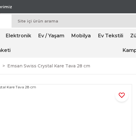
lerimiz
Elektronik
Ev / Yaşam
Mobilya
Ev Tekstili
Zü
keti
Kamp
Emsan Swiss Crystal Kare Tava 28 cm