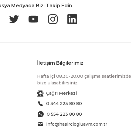
osya Medyada Bizi Takip Edin
İletişim Bilgilerimiz
Hafta içi 08.30-20.00 çalışma saatlerimizde
bize ulaşabilirsiniz.
Çağrı Merkezi
0 344 223 80 80
0 554 223 80 80
info@hasirciogluavm.com.tr