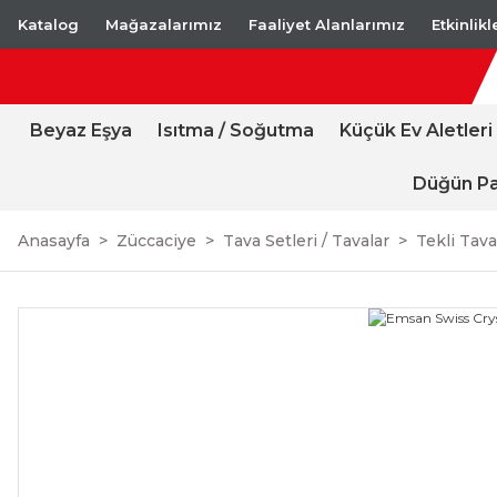
Katalog
Mağazalarımız
Faaliyet Alanlarımız
Etkinlik
Beyaz Eşya
Isıtma / Soğutma
Küçük Ev Aletleri
Düğün Pa
Anasayfa
Züccaciye
Tava Setleri / Tavalar
Tekli Tava