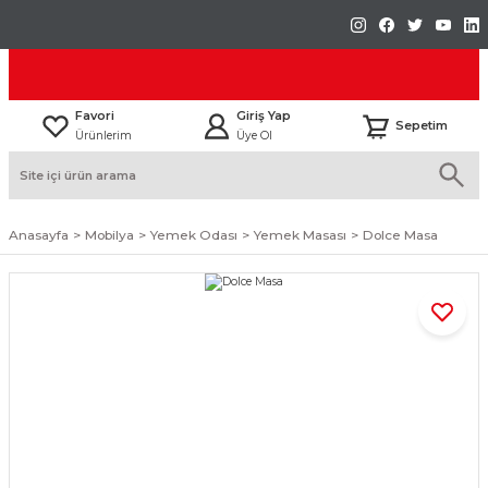
Favori
Giriş Yap
Sepetim
Ürünlerim
Üye Ol
Anasayfa
Mobilya
Yemek Odası
Yemek Masası
Dolce Masa