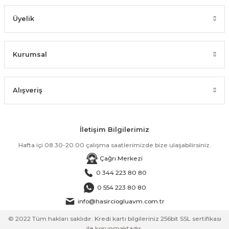
Üyelik
Kurumsal
Alışveriş
İletişim Bilgilerimiz
Hafta içi 08.30-20.00 çalışma saatlerimizde bize ulaşabilirsiniz.
Çağrı Merkezi
0 344 223 80 80
0 554 223 80 80
info@hasirciogluavm.com.tr
© 2022 Tüm hakları saklıdır. Kredi kartı bilgileriniz 256bit SSL sertifikası
ile korunmaktadır.