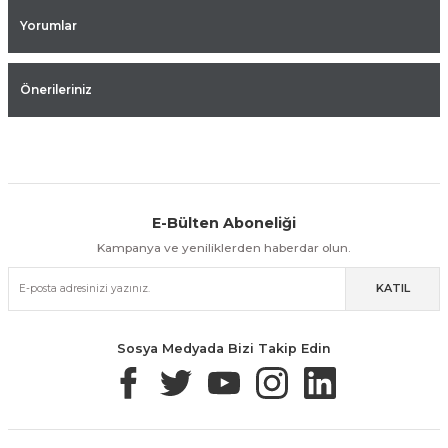
Yorumlar
Önerileriniz
E-Bülten Aboneliği
Aynı Gün Kargo
Kolay İade & Değişim
Güvenli Alışveriş
Kampanya ve yeniliklerden haberdar olun.
KATIL
Güvenli Paketleme
Taksit / Havale İle Alışveriş
Kolay İade & Değişim
Sosya Medyada Bizi Takip Edin