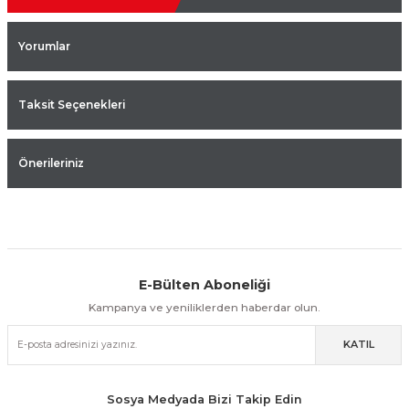
Yorumlar
Taksit Seçenekleri
Önerileriniz
E-Bülten Aboneliği
Aynı Gün Kargo
Kolay İade & Değişim
Güvenli Alışveriş
Kampanya ve yeniliklerden haberdar olun.
KATIL
Güvenli Paketleme
Taksit / Havale İle Alışveriş
Kolay İade & Değişim
Sosya Medyada Bizi Takip Edin