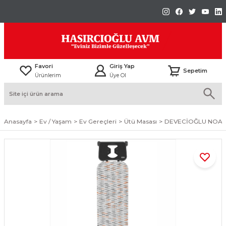
Favori
Giriş Yap
Sepetim
Ürünlerim
Üye Ol
Anasayfa
Ev / Yaşam
Ev Gereçleri
Ütü Masası
DEVECİOĞLU NOAX