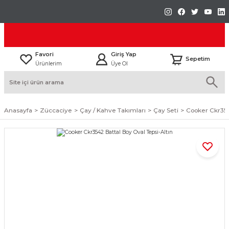
Favori
Giriş Yap
Sepetim
Ürünlerim
Üye Ol
Anasayfa
Züccaciye
Çay / Kahve Takımları
Çay Seti
Cooker Ckr354