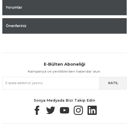
Yorumlar
Önerileriniz
E-Bülten Aboneliği
Aynı Gün Kargo
Kolay İade & Değişim
Güvenli Alışveriş
Kampanya ve yeniliklerden haberdar olun.
KATIL
Güvenli Paketleme
Taksit / Havale İle Alışveriş
Kolay İade & Değişim
Sosya Medyada Bizi Takip Edin