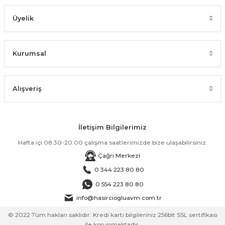
Üyelik
Kurumsal
Alışveriş
İletişim Bilgilerimiz
Hafta içi 08.30-20.00 çalışma saatlerimizde bize ulaşabilirsiniz.
Çağrı Merkezi
0 344 223 80 80
0 554 223 80 80
info@hasirciogluavm.com.tr
© 2022 Tüm hakları saklıdır. Kredi kartı bilgileriniz 256bit SSL sertifikası
ile korunmaktadır.