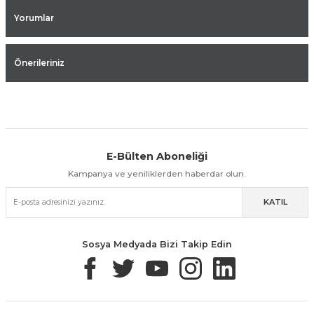
Yorumlar
Önerileriniz
E-Bülten Aboneliği
Aynı Gün Kargo
Kolay İade & Değişim
Güvenli Alışveriş
Kampanya ve yeniliklerden haberdar olun.
KATIL
Güvenli Paketleme
Taksit / Havale İle Alışveriş
Kolay İade & Değişim
Sosya Medyada Bizi Takip Edin