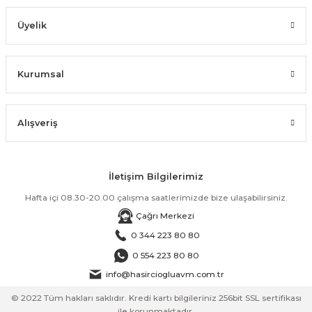
Üyelik
Kurumsal
Alışveriş
İletişim Bilgilerimiz
Hafta içi 08.30-20.00 çalışma saatlerimizde bize ulaşabilirsiniz.
Çağrı Merkezi
0 344 223 80 80
0 554 223 80 80
info@hasirciogluavm.com.tr
© 2022 Tüm hakları saklıdır. Kredi kartı bilgileriniz 256bit SSL sertifikası
ile korunmaktadır.