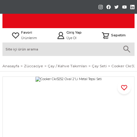
Favori
Giriş Yap
Sepetim
Ürünlerim
Üye Ol
Anasayfa
Züccaciye
Çay / Kahve Takımları
Çay Seti
Cooker Ckr3252