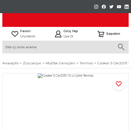
Favori
Giriş Yap
Sepetim
Ürünlerim
Üye Ol
Anasayfa
Züccaciye
Mutfak Gereçleri
Termos
Cooker 5 Ckr2031 1.