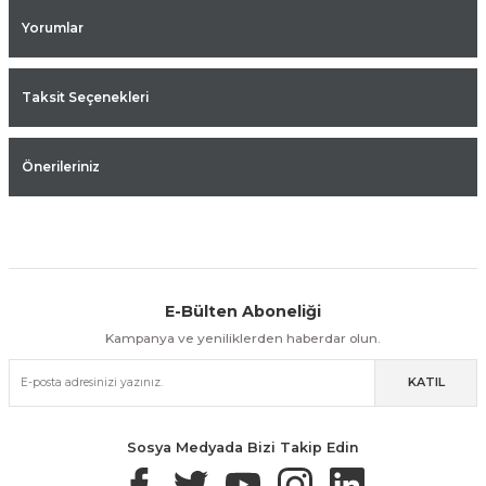
Yorumlar
Taksit Seçenekleri
Önerileriniz
E-Bülten Aboneliği
Aynı Gün Kargo
Kolay İade & Değişim
Güvenli Alışveriş
Kampanya ve yeniliklerden haberdar olun.
KATIL
Güvenli Paketleme
Taksit / Havale İle Alışveriş
Kolay İade & Değişim
Sosya Medyada Bizi Takip Edin