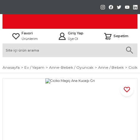
Favori
Giriş Yap
Sepetim
Ürünlerim
Üye Ol
Anasayfa
Ev / Yaşam
Anne-Bebek / Oyuncak
Anne / Bebek
Ciciko