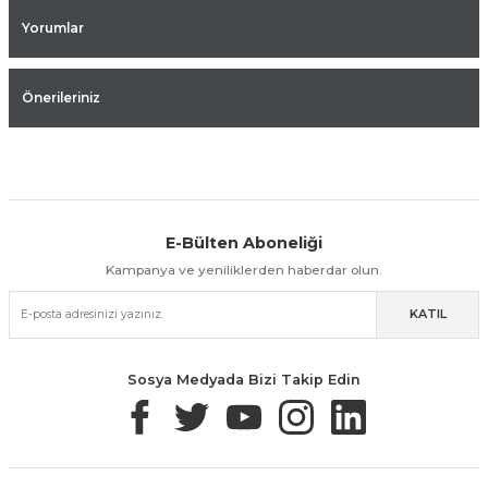
Yorumlar
Önerileriniz
E-Bülten Aboneliği
Aynı Gün Kargo
Kolay İade & Değişim
Güvenli Alışveriş
Kampanya ve yeniliklerden haberdar olun.
KATIL
Güvenli Paketleme
Taksit / Havale İle Alışveriş
Kolay İade & Değişim
Sosya Medyada Bizi Takip Edin