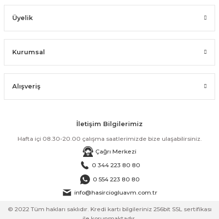
Üyelik
Kurumsal
Alışveriş
İletişim Bilgilerimiz
Hafta içi 08.30-20.00 çalışma saatlerimizde bize ulaşabilirsiniz.
Çağrı Merkezi
0 344 223 80 80
0 554 223 80 80
info@hasirciogluavm.com.tr
© 2022 Tüm hakları saklıdır. Kredi kartı bilgileriniz 256bit SSL sertifikası
ile korunmaktadır.