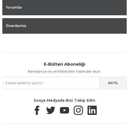
Yorumlar
Önerileriniz
E-Bülten Aboneliği
Aynı Gün Kargo
Kolay İade & Değişim
Güvenli Alışveriş
Kampanya ve yeniliklerden haberdar olun.
KATIL
Güvenli Paketleme
Taksit / Havale İle Alışveriş
Kolay İade & Değişim
Sosya Medyada Bizi Takip Edin