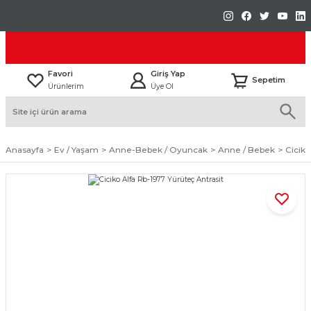
Favori
Giriş Yap
Sepetim
Ürünlerim
Üye Ol
Anasayfa
Ev / Yaşam
Anne-Bebek / Oyuncak
Anne / Bebek
Ciciko