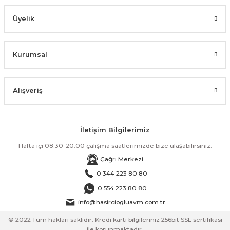
Üyelik
Kurumsal
Alışveriş
İletişim Bilgilerimiz
Hafta içi 08.30-20.00 çalışma saatlerimizde bize ulaşabilirsiniz.
Çağrı Merkezi
0 344 223 80 80
0 554 223 80 80
info@hasirciogluavm.com.tr
© 2022 Tüm hakları saklıdır. Kredi kartı bilgileriniz 256bit SSL sertifikası
ile korunmaktadır.