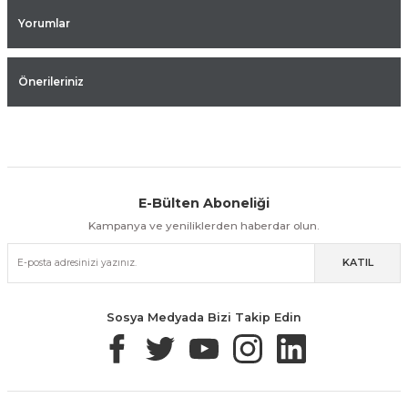
Yorumlar
Önerileriniz
E-Bülten Aboneliği
Aynı Gün Kargo
Kolay İade & Değişim
Güvenli Alışveriş
Kampanya ve yeniliklerden haberdar olun.
KATIL
Güvenli Paketleme
Taksit / Havale İle Alışveriş
Kolay İade & Değişim
Sosya Medyada Bizi Takip Edin