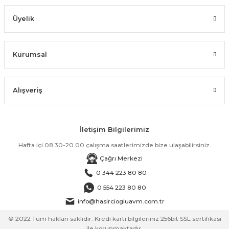
Üyelik
Kurumsal
Alışveriş
İletişim Bilgilerimiz
Hafta içi 08.30-20.00 çalışma saatlerimizde bize ulaşabilirsiniz.
Çağrı Merkezi
0 344 223 80 80
0 554 223 80 80
info@hasirciogluavm.com.tr
© 2022 Tüm hakları saklıdır. Kredi kartı bilgileriniz 256bit SSL sertifikası
ile korunmaktadır.