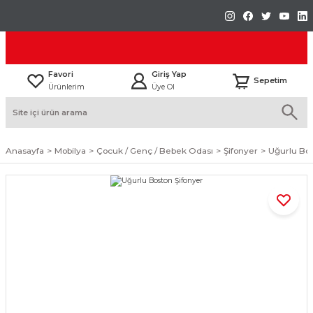
Favori
Giriş Yap
Sepetim
Ürünlerim
Üye Ol
Anasayfa
Mobilya
Çocuk / Genç / Bebek Odası
Şifonyer
Uğurlu Bos