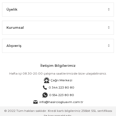
Üyelik
Kurumsal
Alışveriş
İletişim Bilgilerimiz
Hafta içi 08.30-20.00 çalışma saatlerimizde bize ulaşabilirsiniz.
Çağrı Merkezi
0 344 223 80 80
0 554 223 80 80
info@hasirciogluavm.com.tr
© 2022 Tüm hakları saklıdır. Kredi kartı bilgileriniz 256bit SSL sertifikası
ile korunmaktadır.