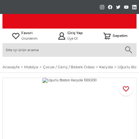
Favori
Giriş Yap
Sepetim
Ürünlerim
Üye Ol
Anasayfa
Mobilya
Çocuk / Genç / Bebek Odası
Karyola
Uğurlu Bos