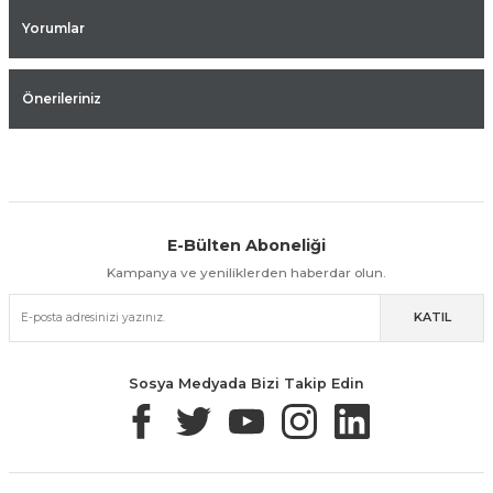
Yorumlar
Önerileriniz
E-Bülten Aboneliği
Aynı Gün Kargo
Kolay İade & Değişim
Güvenli Alışveriş
Kampanya ve yeniliklerden haberdar olun.
KATIL
Güvenli Paketleme
Taksit / Havale İle Alışveriş
Kolay İade & Değişim
Sosya Medyada Bizi Takip Edin