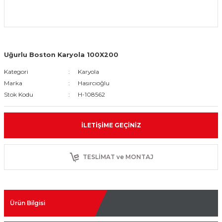
Uğurlu Boston Karyola 100X200
Kategori
Karyola
Marka
Hasırcıoğlu
Stok Kodu
H-108562
İLETIŞIME GEÇINIZ
TESLİMAT ve MONTAJ
Ürün Bilgisi