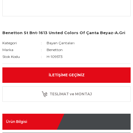
Benetton St Bnt-1613 Unıted Colors Of Çanta Beyaz-A.Gri
Kategori
Bayan Çantaları
Marka
Benetton
Stok Kodu
H-109573
İLETIŞIME GEÇINIZ
TESLİMAT ve MONTAJ
Ürün Bilgisi