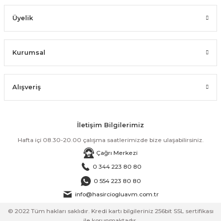
Üyelik
Kurumsal
Alışveriş
İletişim Bilgilerimiz
Hafta içi 08.30-20.00 çalışma saatlerimizde bize ulaşabilirsiniz.
Çağrı Merkezi
0 344 223 80 80
0 554 223 80 80
info@hasirciogluavm.com.tr
© 2022 Tüm hakları saklıdır. Kredi kartı bilgileriniz 256bit SSL sertifikası
ile korunmaktadır.