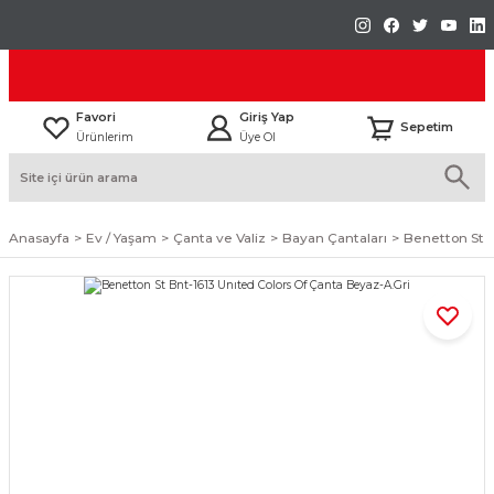
Favori
Giriş Yap
Sepetim
Ürünlerim
Üye Ol
Anasayfa
Ev / Yaşam
Çanta ve Valiz
Bayan Çantaları
Benetton St B