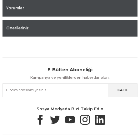
Yorumlar
Önerileriniz
E-Bülten Aboneliği
Aynı Gün Kargo
Kolay İade & Değişim
Güvenli Alışveriş
Kampanya ve yeniliklerden haberdar olun.
KATIL
Güvenli Paketleme
Taksit / Havale İle Alışveriş
Kolay İade & Değişim
Sosya Medyada Bizi Takip Edin