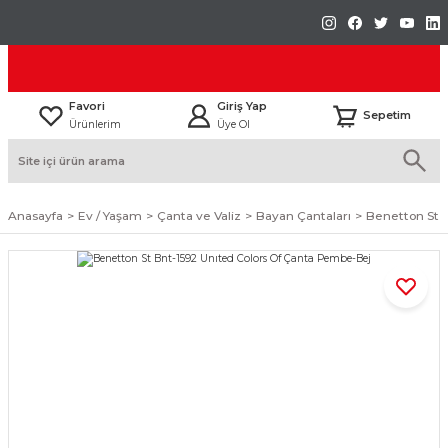
Favori
Giriş Yap
Sepetim
Ürünlerim
Üye Ol
Anasayfa
Ev / Yaşam
Çanta ve Valiz
Bayan Çantaları
Benetton St 