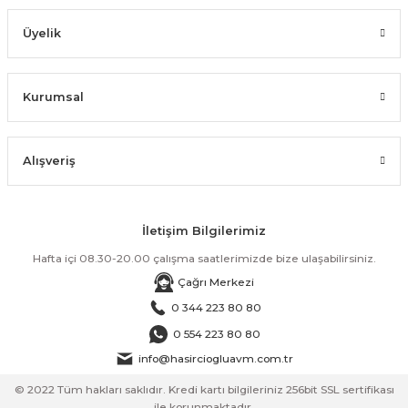
Üyelik
Kurumsal
Alışveriş
İletişim Bilgilerimiz
Hafta içi 08.30-20.00 çalışma saatlerimizde bize ulaşabilirsiniz.
Çağrı Merkezi
0 344 223 80 80
0 554 223 80 80
info@hasirciogluavm.com.tr
© 2022 Tüm hakları saklıdır. Kredi kartı bilgileriniz 256bit SSL sertifikası
ile korunmaktadır.