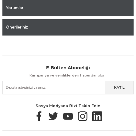
Yorumlar
Önerileriniz
E-Bülten Aboneliği
Aynı Gün Kargo
Kolay İade & Değişim
Güvenli Alışveriş
Kampanya ve yeniliklerden haberdar olun.
KATIL
Güvenli Paketleme
Taksit / Havale İle Alışveriş
Kolay İade & Değişim
Sosya Medyada Bizi Takip Edin