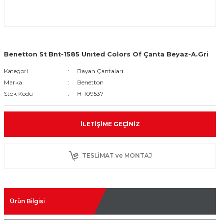
Benetton St Bnt-1585 Unıted Colors Of Çanta Beyaz-A.Gri
Kategori
Bayan Çantaları
Marka
Benetton
Stok Kodu
H-109537
İLETIŞIME GEÇINIZ
TESLİMAT ve MONTAJ
Ürün Bilgisi