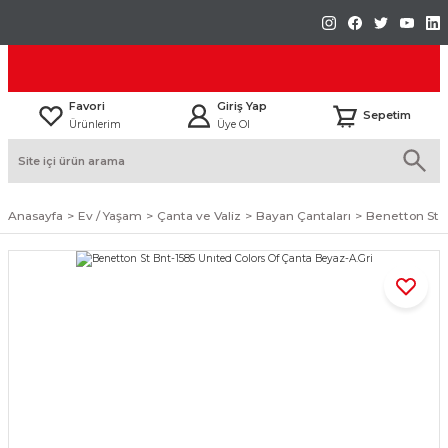
Favori
Giriş Yap
Sepetim
Ürünlerim
Üye Ol
Anasayfa
Ev / Yaşam
Çanta ve Valiz
Bayan Çantaları
Benetton St B