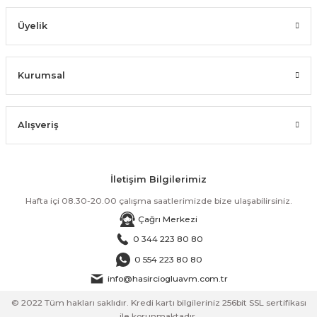
Üyelik
Kurumsal
Alışveriş
İletişim Bilgilerimiz
Hafta içi 08.30-20.00 çalışma saatlerimizde bize ulaşabilirsiniz.
Çağrı Merkezi
0 344 223 80 80
0 554 223 80 80
info@hasirciogluavm.com.tr
© 2022 Tüm hakları saklıdır. Kredi kartı bilgileriniz 256bit SSL sertifikası
ile korunmaktadır.