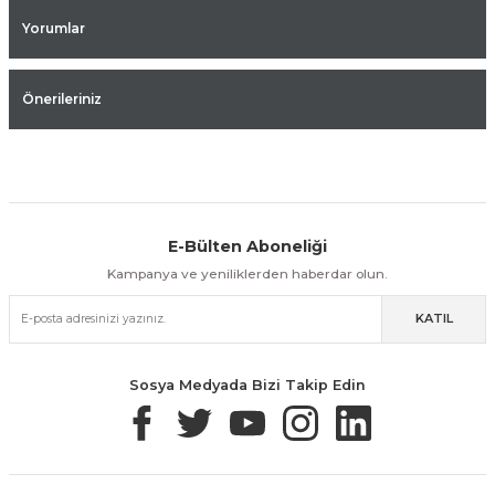
Yorumlar
Önerileriniz
E-Bülten Aboneliği
Aynı Gün Kargo
Kolay İade & Değişim
Güvenli Alışveriş
Kampanya ve yeniliklerden haberdar olun.
KATIL
Güvenli Paketleme
Taksit / Havale İle Alışveriş
Kolay İade & Değişim
Sosya Medyada Bizi Takip Edin