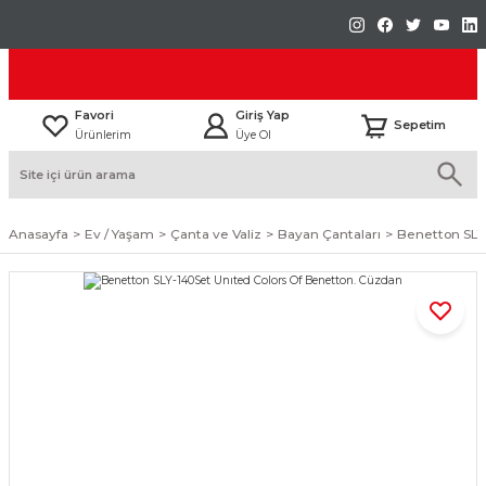
Favori
Giriş Yap
Sepetim
Ürünlerim
Üye Ol
Anasayfa
Ev / Yaşam
Çanta ve Valiz
Bayan Çantaları
Benetton SLY