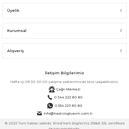
Üyelik
Kurumsal
Alışveriş
İletişim Bilgilerimiz
Hafta içi 08.30-20.00 çalışma saatlerimizde bize ulaşabilirsiniz.
Çağrı Merkezi
0 344 223 80 80
0 554 223 80 80
info@hasirciogluavm.com.tr
© 2022 Tüm hakları saklıdır. Kredi kartı bilgileriniz 256bit SSL sertifikası
ile korunmaktadır.