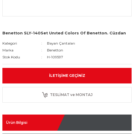
Benetton SLY-140Set Unıted Colors Of Benetton. Cüzdan
Kategori
Bayan Çantaları
Marka
Benetton
Stok Kodu
H-109597
İLETIŞIME GEÇINIZ
TESLİMAT ve MONTAJ
Ürün Bilgisi