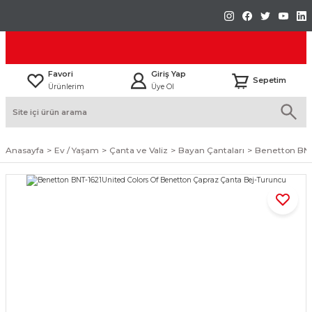
Favori
Giriş Yap
Sepetim
Ürünlerim
Üye Ol
Anasayfa
Ev / Yaşam
Çanta ve Valiz
Bayan Çantaları
Benetton BNT