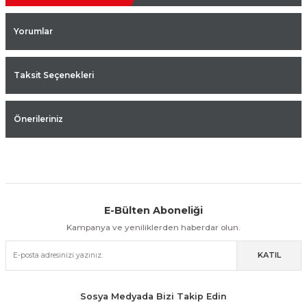
Yorumlar
Taksit Seçenekleri
Önerileriniz
E-Bülten Aboneliği
Aynı Gün Kargo
Kolay İade & Değişim
Güvenli Alışveriş
Kampanya ve yeniliklerden haberdar olun.
KATIL
Güvenli Paketleme
Taksit / Havale İle Alışveriş
Kolay İade & Değişim
Sosya Medyada Bizi Takip Edin