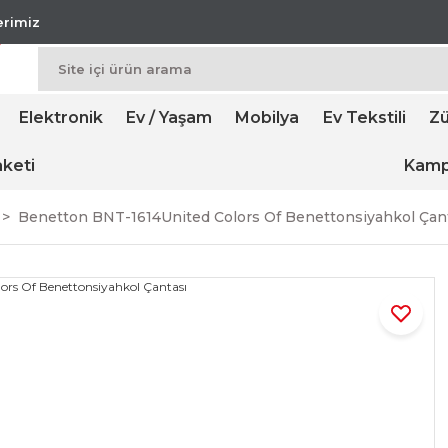
lerimiz
Elektronik
Ev / Yaşam
Mobilya
Ev Tekstili
Zü
keti
Kamp
Benetton BNT-1614United Colors Of Benettonsiyahkol Çan