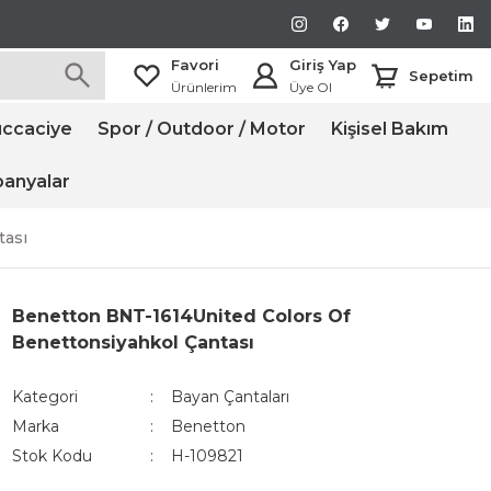
Favori
Giriş Yap
Sepetim
Ürünlerim
Üye Ol
ccaciye
Spor / Outdoor / Motor
Kişisel Bakım
anyalar
tası
Benetton BNT-1614United Colors Of
Benettonsiyahkol Çantası
Kategori
Bayan Çantaları
Marka
Benetton
Stok Kodu
H-109821