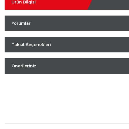
Ürün Bilgisi
Yorumlar
Taksit Seçenekleri
Önerileriniz
Aynı Gün Kargo
Kolay İade & Değişim
Güvenli Alışveriş