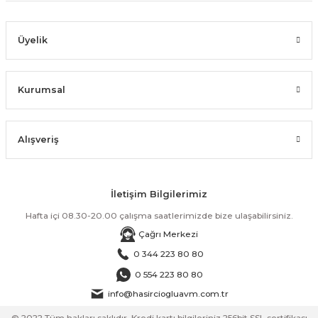
Üyelik
Kurumsal
Alışveriş
İletişim Bilgilerimiz
Hafta içi 08.30-20.00 çalışma saatlerimizde bize ulaşabilirsiniz.
Çağrı Merkezi
0 344 223 80 80
0 554 223 80 80
info@hasirciogluavm.com.tr
© 2022 Tüm hakları saklıdır. Kredi kartı bilgileriniz 256bit SSL sertifikası