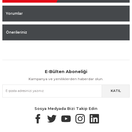
Yorumlar
Önerileriniz
E-Bülten Aboneliği
Aynı Gün Kargo
Kolay İade & Değişim
Güvenli Alışveriş
Kampanya ve yeniliklerden haberdar olun.
KATIL
Güvenli Paketleme
Taksit / Havale İle Alışveriş
Kolay İade & Değişim
Sosya Medyada Bizi Takip Edin