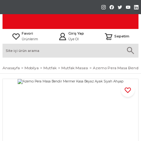
Favori
Giriş Yap
Sepetim
Ürünlerim
Üye Ol
Anasayfa
Mobilya
Mutfak
Mutfak Masası
Azemo Pera Masa Bendir