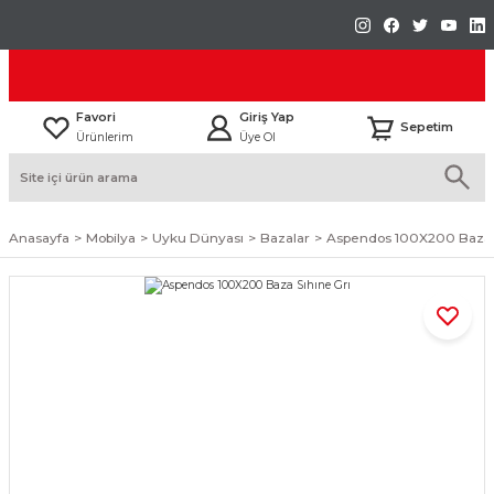
Favori
Giriş Yap
Sepetim
Ürünlerim
Üye Ol
Anasayfa
Mobilya
Uyku Dünyası
Bazalar
Aspendos 100X200 Baza S