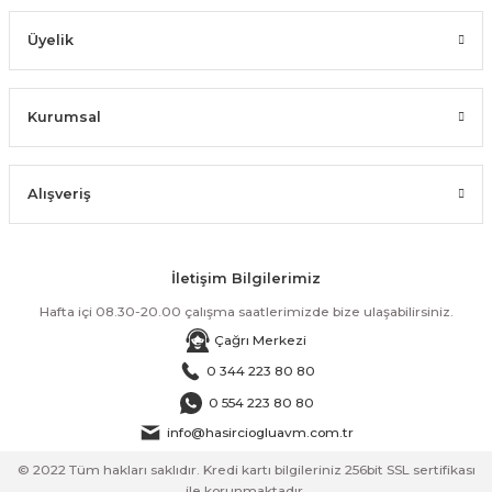
Üyelik
Kurumsal
Alışveriş
İletişim Bilgilerimiz
Hafta içi 08.30-20.00 çalışma saatlerimizde bize ulaşabilirsiniz.
Çağrı Merkezi
0 344 223 80 80
0 554 223 80 80
info@hasirciogluavm.com.tr
© 2022 Tüm hakları saklıdır. Kredi kartı bilgileriniz 256bit SSL sertifikası
ile korunmaktadır.