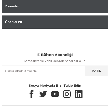
Yorumlar
Önerileriniz
E-Bülten Aboneliği
Aynı Gün Kargo
Kolay İade & Değişim
Güvenli Alışveriş
Kampanya ve yeniliklerden haberdar olun.
KATIL
Güvenli Paketleme
Taksit / Havale İle Alışveriş
Kolay İade & Değişim
Sosya Medyada Bizi Takip Edin