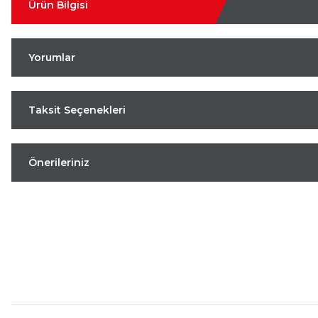
Ürün Bilgisi
Yorumlar
Taksit Seçenekleri
Önerileriniz
Aynı Gün Kargo
Kolay İade & Değişim
Güvenli Alışveriş