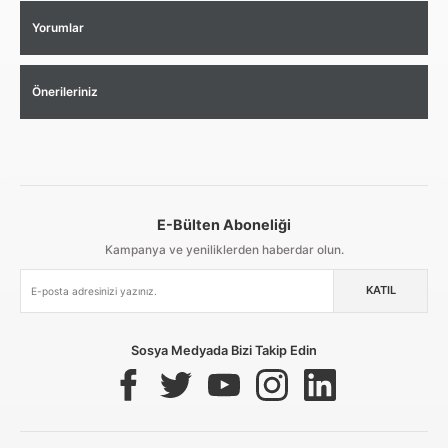
Yorumlar
Önerileriniz
E-Bülten Aboneliği
Aynı Gün Kargo
Kolay İade & Değişim
Güvenli Alışveriş
Kampanya ve yeniliklerden haberdar olun.
KATIL
Güvenli Paketleme
Taksit / Havale İle Alışveriş
Kolay İade & Değişim
Sosya Medyada Bizi Takip Edin