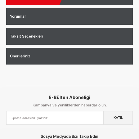
Yorumlar
Taksit Seçenekleri
Önerileriniz
E-Bülten Aboneliği
Aynı Gün Kargo
Kolay İade & Değişim
Güvenli Alışveriş
Kampanya ve yeniliklerden haberdar olun.
KATIL
Güvenli Paketleme
Taksit / Havale İle Alışveriş
Kolay İade & Değişim
Sosya Medyada Bizi Takip Edin