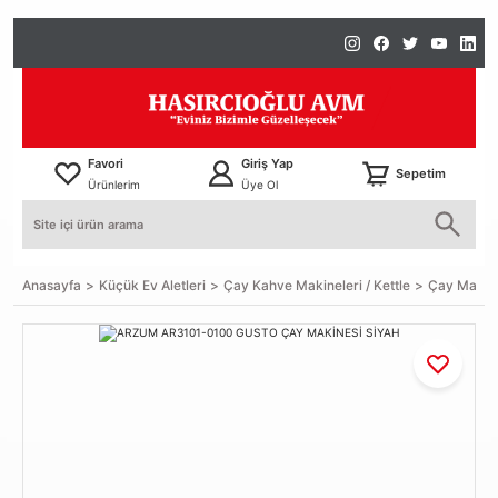
Favori
Giriş Yap
Sepetim
Ürünlerim
Üye Ol
Anasayfa
Küçük Ev Aletleri
Çay Kahve Makineleri / Kettle
Çay Makin