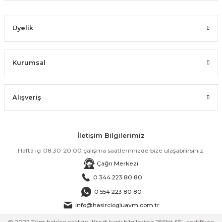
Üyelik
Kurumsal
Alışveriş
İletişim Bilgilerimiz
Hafta içi 08.30-20.00 çalışma saatlerimizde bize ulaşabilirsiniz.
Çağrı Merkezi
0 344 223 80 80
0 554 223 80 80
info@hasirciogluavm.com.tr
© 2022 Tüm hakları saklıdır. Kredi kartı bilgileriniz 256bit SSL sertifikası