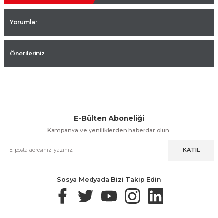
Yorumlar
Önerileriniz
E-Bülten Aboneliği
Aynı Gün Kargo
Kolay İade & Değişim
Güvenli Alışveriş
Kampanya ve yeniliklerden haberdar olun.
KATIL
Güvenli Paketleme
Taksit / Havale İle Alışveriş
Kolay İade & Değişim
Sosya Medyada Bizi Takip Edin