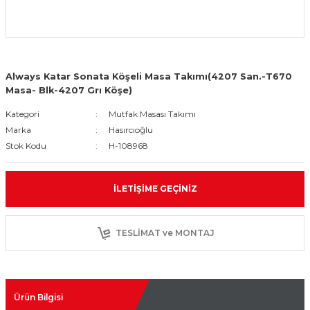
Always Katar Sonata Köşeli Masa Takımı(4207 San.-T670
Masa- Blk-4207 Grı Köşe)
Kategori
Mutfak Masası Takımı
Marka
Hasırcıoğlu
Stok Kodu
H-108968
İLETIŞIME GEÇINIZ
TESLİMAT ve MONTAJ
Ürün Bilgisi