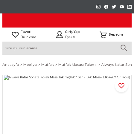
Favori
Giriş Yap
Sepetim
Ürünlerim
Üye Ol
Anasayfa
Mobilya
Mutfak
Mutfak Masası Takımı
Always Katar Sona