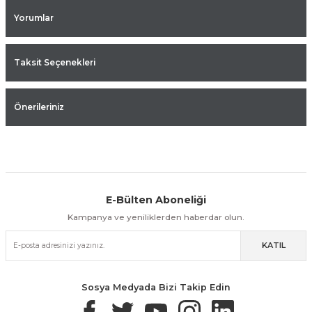
Yorumlar
Taksit Seçenekleri
Önerileriniz
E-Bülten Aboneliği
Aynı Gün Kargo
Kolay İade & Değişim
Güvenli Alışveriş
Kampanya ve yeniliklerden haberdar olun.
KATIL
Güvenli Paketleme
Taksit / Havale İle Alışveriş
Kolay İade & Değişim
Sosya Medyada Bizi Takip Edin