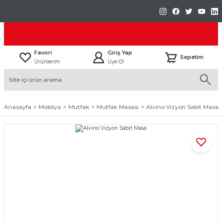
Favori
Giriş Yap
Sepetim
Ürünlerim
Üye Ol
Anasayfa
Mobilya
Mutfak
Mutfak Masası
Alvino Vizyon Sabit Masa