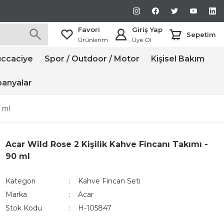
Favori
Giriş Yap
Sepetim
Ürünlerim
Üye Ol
ccaciye
Spor / Outdoor / Motor
Kişisel Bakım
anyalar
 ml
Acar Wild Rose 2 Kişilik Kahve Fincanı Takımı -
90 ml
Kategori
Kahve Fincan Seti
Marka
Acar
Stok Kodu
H-105847