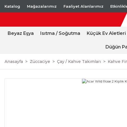
Katalog
Mağazalarımız
Faaliyet Alanlarımız
Etkinlik
Beyaz Eşya
Isıtma / Soğutma
Küçük Ev Aletleri
Düğün Pa
Anasayfa
Züccaciye
Çay / Kahve Takımları
Kahve Fi