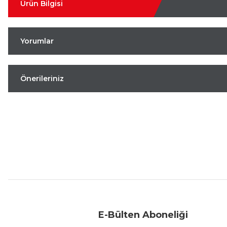
Ürün Bilgisi
Yorumlar
Önerileriniz
Aynı Gün Kargo
Kolay İade & Değişim
Güvenli Alışveriş
E-Bülten Aboneliği