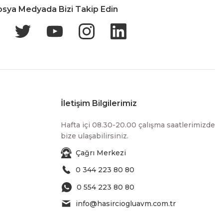
osya Medyada Bizi Takip Edin
İletişim Bilgilerimiz
Hafta içi 08.30-20.00 çalışma saatlerimizde
bize ulaşabilirsiniz.
Çağrı Merkezi
0 344 223 80 80
0 554 223 80 80
info@hasirciogluavm.com.tr