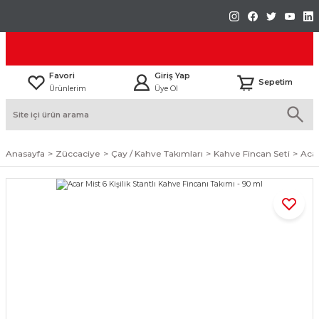
Favori
Giriş Yap
Sepetim
Ürünlerim
Üye Ol
Anasayfa
Züccaciye
Çay / Kahve Takımları
Kahve Fincan Seti
Acar