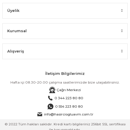
Üyelik
Kurumsal
Alışveriş
İletişim Bilgilerimiz
Hafta içi 08.30-20.00 çalışma saatlerimizde bize ulaşabilirsiniz.
Çağrı Merkezi
0 344 223 80 80
0 554 223 80 80
info@hasirciogluavm.com.tr
© 2022 Tüm hakları saklıdır. Kredi kartı bilgileriniz 256bit SSL sertifikası
ile korunmaktadır.