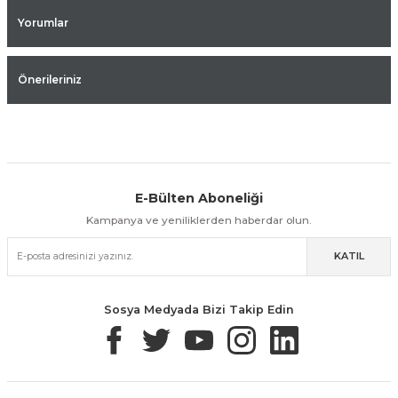
Yorumlar
Önerileriniz
E-Bülten Aboneliği
Aynı Gün Kargo
Kolay İade & Değişim
Güvenli Alışveriş
Kampanya ve yeniliklerden haberdar olun.
KATIL
Güvenli Paketleme
Taksit / Havale İle Alışveriş
Kolay İade & Değişim
Sosya Medyada Bizi Takip Edin