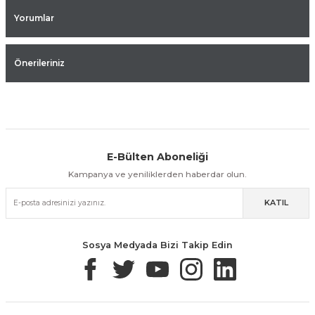
Yorumlar
Önerileriniz
E-Bülten Aboneliği
Aynı Gün Kargo
Kolay İade & Değişim
Güvenli Alışveriş
Kampanya ve yeniliklerden haberdar olun.
KATIL
Güvenli Paketleme
Taksit / Havale İle Alışveriş
Kolay İade & Değişim
Sosya Medyada Bizi Takip Edin