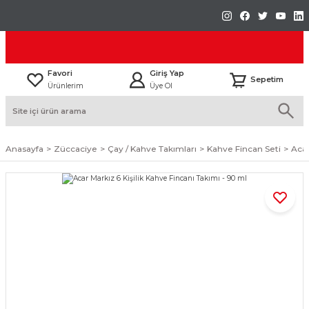
Favori
Giriş Yap
Sepetim
Ürünlerim
Üye Ol
Anasayfa
Züccaciye
Çay / Kahve Takımları
Kahve Fincan Seti
Acar