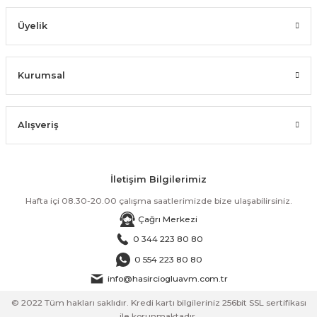
Üyelik
Kurumsal
Alışveriş
İletişim Bilgilerimiz
Hafta içi 08.30-20.00 çalışma saatlerimizde bize ulaşabilirsiniz.
Çağrı Merkezi
0 344 223 80 80
0 554 223 80 80
info@hasirciogluavm.com.tr
© 2022 Tüm hakları saklıdır. Kredi kartı bilgileriniz 256bit SSL sertifikası
ile korunmaktadır.