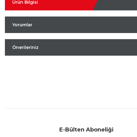
Ürün Bilgisi
Yorumlar
Önerileriniz
Aynı Gün Kargo
Kolay İade & Değişim
Güvenli Alışveriş
E-Bülten Aboneliği