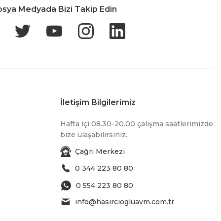
osya Medyada Bizi Takip Edin
İletişim Bilgilerimiz
Hafta içi 08.30-20.00 çalışma saatlerimizde
bize ulaşabilirsiniz.
Çağrı Merkezi
0 344 223 80 80
0 554 223 80 80
info@hasirciogluavm.com.tr