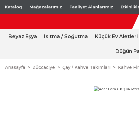
Katalog
Mağazalarımız
Faaliyet Alanlarımız
Etkinlik
Beyaz Eşya
Isıtma / Soğutma
Küçük Ev Aletleri
Düğün Pa
Anasayfa
Züccaciye
Çay / Kahve Takımları
Kahve Fi