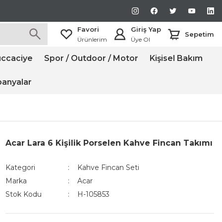
Favori
Giriş Yap
Sepetim
Ürünlerim
Üye Ol
ccaciye
Spor / Outdoor / Motor
Kişisel Bakım
anyalar
Acar Lara 6 Kişilik Porselen Kahve Fincan Takımı
Kategori
Kahve Fincan Seti
Marka
Acar
Stok Kodu
H-105853