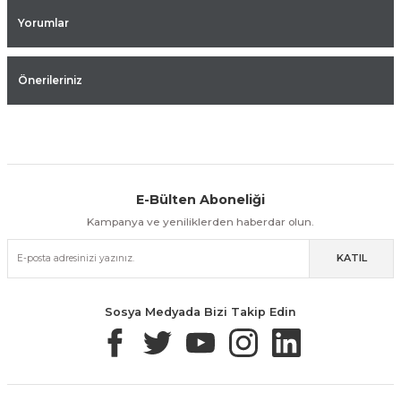
Yorumlar
Önerileriniz
E-Bülten Aboneliği
Aynı Gün Kargo
Kolay İade & Değişim
Güvenli Alışveriş
Kampanya ve yeniliklerden haberdar olun.
KATIL
Güvenli Paketleme
Taksit / Havale İle Alışveriş
Kolay İade & Değişim
Sosya Medyada Bizi Takip Edin