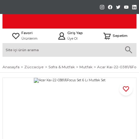
Favori
Giriş Yap
Sepetim
Ürünlerim
Üye Ol
Anasayfa
Züccaciye
Sofra & Mutfak
Mutfak
Acar Kaı-22-0381/6Focu