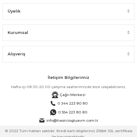
Üyelik
Kurumsal
Alışveriş
İletişim Bilgilerimiz
Hafta içi 08.30-20.00 çalışma saatlerimizde bize ulaşabilirsiniz.
Çağrı Merkezi
0 344 223 80 80
0 554 223 80 80
info@hasirciogluavm.com.tr
© 2022 Tüm hakları saklıdır. Kredi kartı bilgileriniz 256bit SSL sertifikası
ile korunmaktadır.