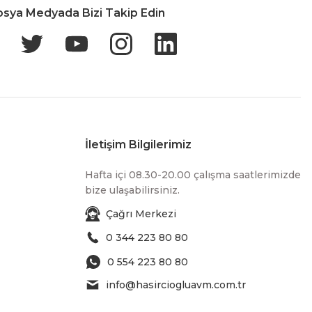
osya Medyada Bizi Takip Edin
İletişim Bilgilerimiz
Hafta içi 08.30-20.00 çalışma saatlerimizde
bize ulaşabilirsiniz.
Çağrı Merkezi
0 344 223 80 80
0 554 223 80 80
info@hasirciogluavm.com.tr