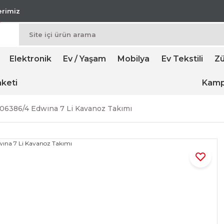
lerimiz
Elektronik
Ev / Yaşam
Mobilya
Ev Tekstili
Zü
keti
Kamp
-06386/4 Edwına 7 Li Kavanoz Takımı