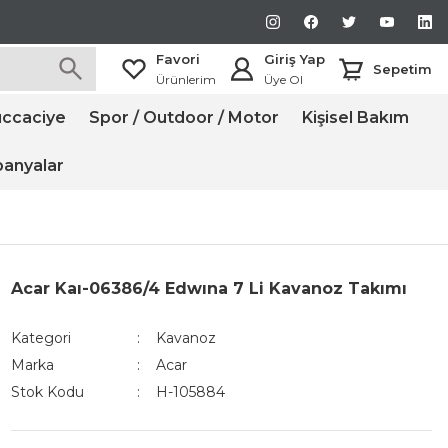
Favori
Giriş Yap
Sepetim
Ürünlerim
Üye Ol
ccaciye
Spor / Outdoor / Motor
Kişisel Bakım
anyalar
Acar Kaı-06386/4 Edwına 7 Li Kavanoz Takımı
Kategori
Kavanoz
Marka
Acar
Stok Kodu
H-105884