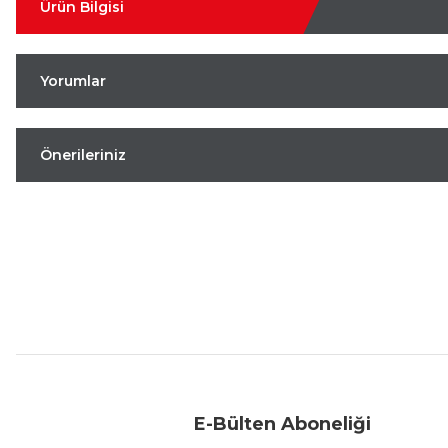
Ürün Bilgisi
Yorumlar
Önerileriniz
Aynı Gün Kargo
Kolay İade & Değişim
Güvenli Alışveriş
E-Bülten Aboneliği