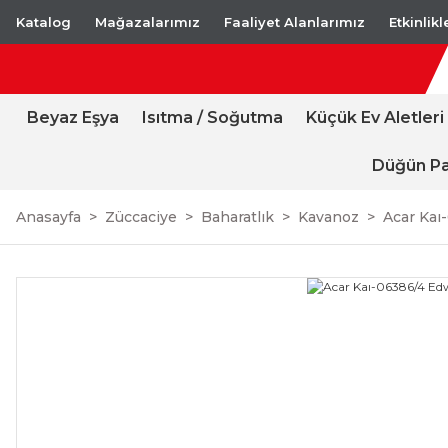
Katalog
Mağazalarımız
Faaliyet Alanlarımız
Etkinlik
Beyaz Eşya
Isıtma / Soğutma
Küçük Ev Aletleri
Düğün Pa
Anasayfa
Züccaciye
Baharatlık
Kavanoz
Acar Kaı