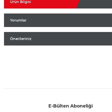
Ürün Bilgisi
Yorumlar
Önerileriniz
Aynı Gün Kargo
Kolay İade & Değişim
Güvenli Alışveriş
E-Bülten Aboneliği