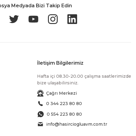
osya Medyada Bizi Takip Edin
İletişim Bilgilerimiz
Hafta içi 08.30-20.00 çalışma saatlerimizde
bize ulaşabilirsiniz.
Çağrı Merkezi
0 344 223 80 80
0 554 223 80 80
info@hasirciogluavm.com.tr