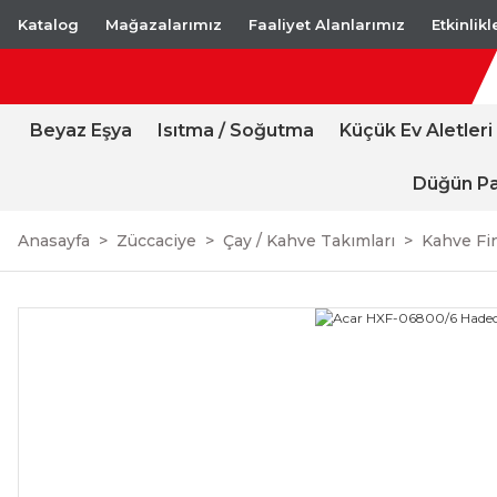
Katalog
Mağazalarımız
Faaliyet Alanlarımız
Etkinlik
Beyaz Eşya
Isıtma / Soğutma
Küçük Ev Aletleri
Düğün Pa
Anasayfa
Züccaciye
Çay / Kahve Takımları
Kahve Fi