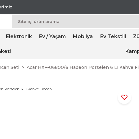
lerimiz
Elektronik
Ev / Yaşam
Mobilya
Ev Tekstili
Zü
keti
Kamp
ncan Seti
Acar HXF-06800/6 Hadeon Porselen 6 Lı Kahve F