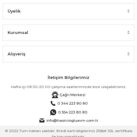
Üyelik
Kurumsal
Alışveriş
İletişim Bilgilerimiz
Hafta içi 08.30-20.00 çalışma saatlerimizde bize ulaşabilirsiniz.
Çağrı Merkezi
0 344 223 80 80
0 554 223 80 80
info@hasirciogluavm.com.tr
© 2022 Tüm hakları saklıdır. Kredi kartı bilgileriniz 256bit SSL sertifikası
ile korunmaktadır.