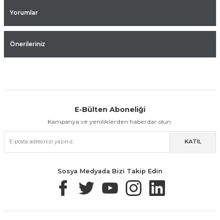
Yorumlar
Önerileriniz
E-Bülten Aboneliği
Aynı Gün Kargo
Kolay İade & Değişim
Güvenli Alışveriş
Kampanya ve yeniliklerden haberdar olun.
KATIL
Güvenli Paketleme
Taksit / Havale İle Alışveriş
Kolay İade & Değişim
Sosya Medyada Bizi Takip Edin