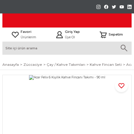
Favori
Giriş Yap
Sepetim
Ürünlerim
Üye Ol
Anasayfa
Züccaciye
Çay / Kahve Takımları
Kahve Fincan Seti
Acar