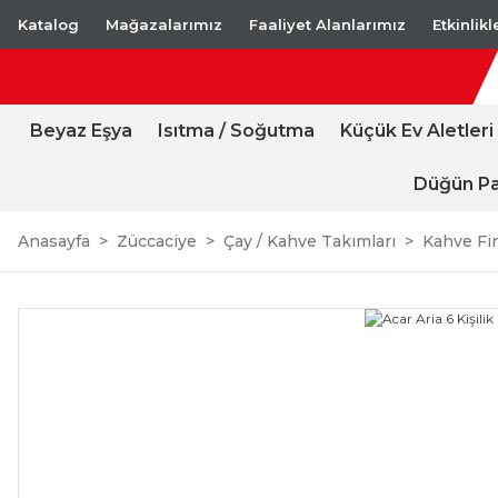
Katalog
Mağazalarımız
Faaliyet Alanlarımız
Etkinlik
Beyaz Eşya
Isıtma / Soğutma
Küçük Ev Aletleri
Düğün Pa
Anasayfa
Züccaciye
Çay / Kahve Takımları
Kahve Fi