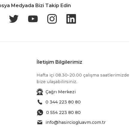
osya Medyada Bizi Takip Edin
İletişim Bilgilerimiz
Hafta içi 08.30-20.00 çalışma saatlerimizde
bize ulaşabilirsiniz.
Çağrı Merkezi
0 344 223 80 80
0 554 223 80 80
info@hasirciogluavm.com.tr