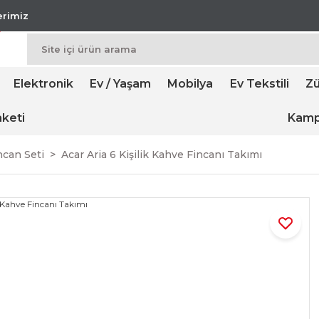
lerimiz
Elektronik
Ev / Yaşam
Mobilya
Ev Tekstili
Zü
keti
Kamp
ncan Seti
Acar Aria 6 Kişilik Kahve Fincanı Takımı