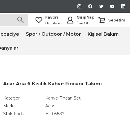
Favori
Giriş Yap
Sepetim
Ürünlerim
Üye Ol
ccaciye
Spor / Outdoor / Motor
Kişisel Bakım
anyalar
Acar Aria 6 Kişilik Kahve Fincanı Takımı
Kategori
Kahve Fincan Seti
Marka
Acar
Stok Kodu
H-105832