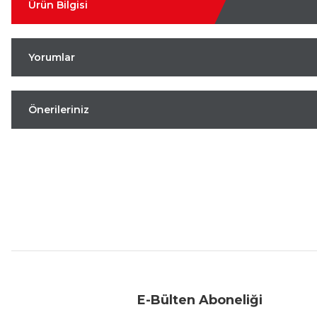
Ürün Bilgisi
Yorumlar
Önerileriniz
Aynı Gün Kargo
Kolay İade & Değişim
Güvenli Alışveriş
E-Bülten Aboneliği