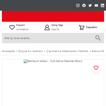
Favori
Giriş Yap
Sepetim
Ürünlerim
Üye Ol
Anasayfa
Küçük Ev Aletleri
Çay Kahve Makineleri / Kettle
Kahve Ma