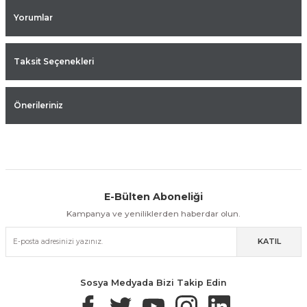
Yorumlar
Taksit Seçenekleri
Önerileriniz
E-Bülten Aboneliği
Aynı Gün Kargo
Kolay İade & Değişim
Güvenli Alışveriş
Kampanya ve yeniliklerden haberdar olun.
KATIL
Güvenli Paketleme
Taksit / Havale İle Alışveriş
Kolay İade & Değişim
Sosya Medyada Bizi Takip Edin